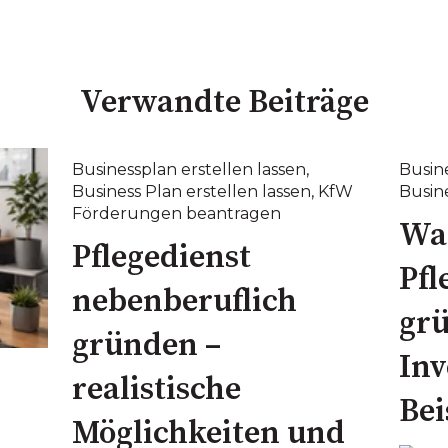
Verwandte Beiträge
Businessplan erstellen lassen
,
Busine
Business Plan erstellen lassen
,
KfW
Busine
Förderungen beantragen
Was
Pflegedienst
Pfl
nebenberuflich
gr
gründen –
Inv
realistische
Bei
Möglichkeiten und