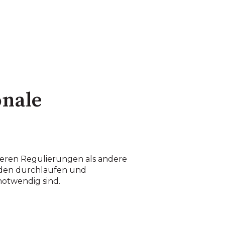
onale
geren Regulierungen als andere
rden durchlaufen und
notwendig sind.