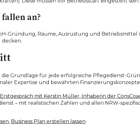
ften). Diese müssen vor Betriebsstart eingestellt sein.
fallen an?
bH-Gründung, Räume, Ausrüstung und Betriebsmittel so
 decken.
itt
st die Grundlage für jede erfolgreiche Pflegedienst-G
onaler Expertise und bewährten Finanzierungskonzepte
s Erstgespräch mit Kerstin Müller, Inhaberin der ConsC
enst – mit realistischen Zahlen und allen NRW-spezifi
ssen
,
Business Plan erstellen lassen