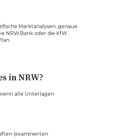
zifische Marktanalysen, genaue
die NRW.Bank oder die KfW
lan.
tes in NRW?
wenn alle Unterlagen
räften (examinierten